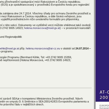
amu přeshraniční spolupráce mezi Rakouskem a Českou republikou.
 (EÚS) a je spolufinancovaný z prostředků Evropského fondu pro regionální
a zahájena dne 24.7.2014. Všechny úřady pro ochranu životního prostředí a
ci mezi Rakouskem a Českou republikou, a dále široká veřejnost, jsou
yjádřili prostřednictvím níže uvedeného formuláře pro připomínky.
žení v této sekci. Dokumenty ve vytištěné verzi můžete shlédnout také osobně
+43 2742 9005 14923;
helena.moravcova@noel.gv.at
) – v prostorách kanceláří
nd Regionalpolitik
oehle@noel.gv.a
t
příp.
helena.moravcova@at-cz.eu
v období od
24.07.2014 –
o programu.
í orgán Programu (Bernhard Köhle, Tel: +43 2742 9005 15359,
obě nepřítomnosti (Helena Moravcová, +43 2742 9005 14923;
ní zprávě SEA je v kompetenci Ministerstva životního prostředí. Návrh
upněn ve smyslu čl. 6 Směrnice o SEA 2001/42/ES Evropského parlamentu a
o právního řádu v nejbližších dnech.