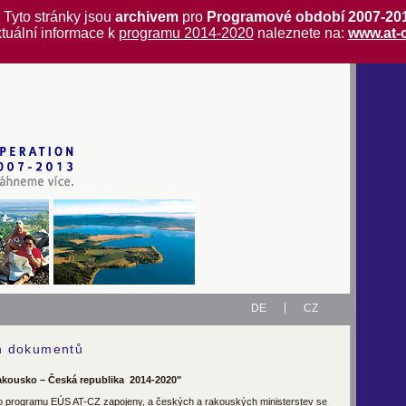
Tyto stránky jsou
archivem
pro
Programové období 2007-20
tuální informace k
programu 2014-2020
naleznete na:
www.at-
DE
CZ
ch dokumentů
kousko – Česká republika 2014-2020"
 do programu EÚS AT-CZ zapojeny, a českých a rakouských ministerstev se