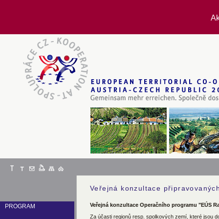
Ak
Veřejná konzultace připravovaný
Veřejná konzultace Operačního programu "EÚS Ra
PROGRAM
Za účasti regionů resp. spolkových zemí, které jsou