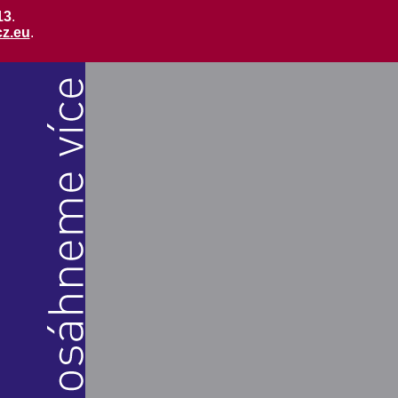
13
.
cz.eu
.