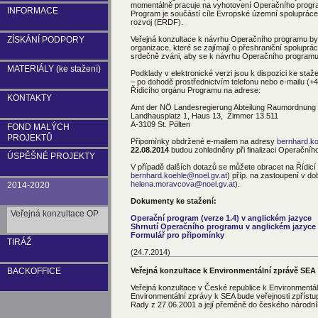
momentálně pracuje na vyhotovení Operačního progr
INFORMACE
Program je součástí cíle Evropské územní spolupráce
rozvoj (ERDF).
ZÍSKÁNÍ PODPORY
Veřejná konzultace k návrhu Operačního programu byl
organizace, které se zajímají o přeshraniční spoluprá
srdečně zváni, aby se k návrhu Operačního programu v
MATERIÁLY (ke stažení)
Podklady v elektronické verzi jsou k dispozici ke sta
– po dohodě prostřednictvím telefonu nebo e-mailu (
Řídicího orgánu Programu na adrese:
KONTAKTY
Amt der NÖ Landesregierung Abteilung Raumordnung u
Landhausplatz 1, Haus 13, Zimmer 13.511
A-3109 St. Pölten
FOND MALÝCH
PROJEKTŮ
Připomínky obdržené e-mailem na adresy
bernhard.k
22.08.2014
budou zohledněny při finalizaci Operačníh
ÚSPĚŠNÉ PROJEKTY
V případě dalších dotazů se můžete obracet na Řídic
bernhard.koehle@noel.gv.at
) příp. na zastoupení v d
helena.moravcova@noel.gv.at
).
2014-2020
Dokumenty ke stažení:
Veřejná konzultace OP
Operační program (verze 1.4) v anglickém jazyce
Shrnutí Operačního programu v anglickém jazyce
Formulář pro připomínky
TIRÁŽ
(24.7.2014)
BACKOFFICE
Veřejná konzultace k Environmentální zprávě SEA
Veřejná konzultace v České republice k Environmentál
Environmentální zprávy k SEA bude veřejnosti zpříst
Rady z 27.06.2001 a její přeměně do českého národníh