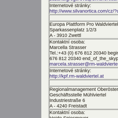
Internetové stránky:
http://www.silvanortica.com/cz/
Europa Plattform Pro Waldvierte
Sparkassenplatz 1/2/3
A - 3910 Zwettl
Kontaktní osoba:
Marcella Strasser
Tel.:
+43 (0) 676 812 20340
begin
676 812 20340
end_of_the_skyp
marcela.strasser@rm-waldviertel
Internetové stránky:
http://kpf.rm-waldviertel.at
Regionalmanagement Oberöste
Geschäftsstelle Mühlviertel
Industriestraße 6
A - 4240 Freistadt
Kontaktní osoba: