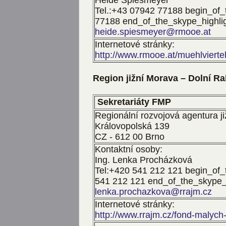
Heide Spiesmeyer
Tel.:
+43 07942 77188
begin_of_
77188
end_of_the_skype_highli
heide.spiesmeyer@rmooe.at
Internetové stránky:
http://www.rmooe.at/muehlvierte
Region jižní Morava – Dolní R
Sekretariáty FMP
Regionální rozvojová agentura j
Královopolská 139
CZ - 612 00 Brno
Kontaktní osoby:
Ing. Lenka Procházková
Tel:
+420 541 212 121
begin_of_
541 212 121
end_of_the_skype_h
lenka.prochazkova@rrajm.cz
Internetové stránky:
http://www.rrajm.cz/fond-malych-