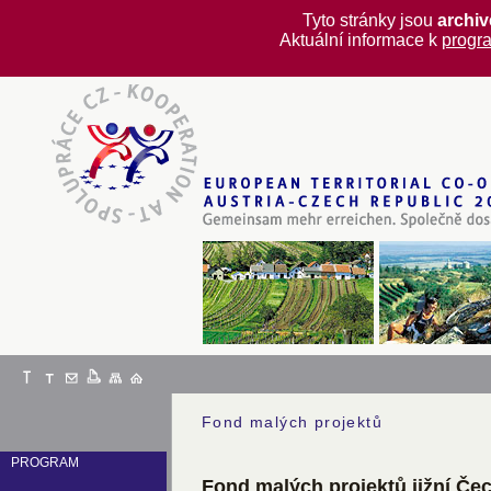
Tyto stránky jsou
archi
Aktuální informace k
progr
Fond malých projektů
PROGRAM
Fond malých projektů jižní Če