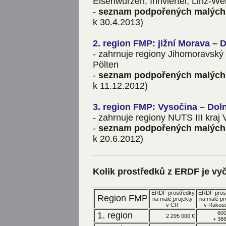
Eisenwurzen, Innviertel, Linz-Wel
-
seznam podpořených malých 
k 30.4.2013)
2. region FMP: jižní Morava –
- zahrnuje regiony Jihomoravský 
Pölten
-
seznam podpořených malých 
k 11.12.2012)
3. region FMP: Vysočina – Dol
- zahrnuje regiony NUTS III kraj
-
seznam podpořených malých 
k 20.6.2012)
Kolik prostředků z ERDF je vy
ERDF prostředky
ERDF pros
Region FMP
na malé projekty
na malé pr
v ČR
v Rakou
600
1. region
2 295 000 €
+ 386