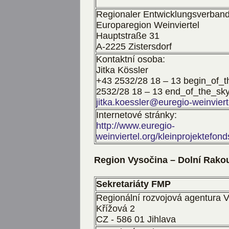
Regionaler Entwicklungsverband
Europaregion Weinviertel
Hauptstraße 31
A-2225 Zistersdorf
Kontaktní osoba:
Jitka Kössler
+43 2532/28 18 – 13
begin_of_t
2532/28 18 – 13
end_of_the_sky
jitka.koessler@euregio-weinviert
Internetové stránky:
http://www.euregio-
weinviertel.org/kleinprojektefon
Region Vysočina – Dolní Rako
Sekretariáty FMP
Regionální rozvojová agentura Vy
Křížová 2
CZ - 586 01 Jihlava