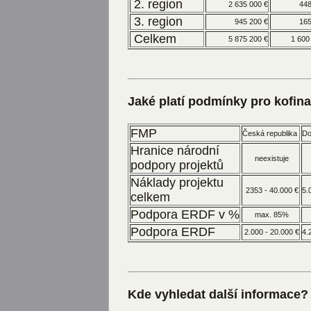
2. region
2 635 000 €
448
3. region
945 200 €
165
Celkem
5 875 200 €
1 600
Jaké platí podmínky pro kofin
FMP
Česká republika
Do
Hranice národní
neexistuje
podpory projektů
Náklady projektu
2353 - 40.000 €
5.
celkem
Podpora ERDF v %
max. 85%
Podpora ERDF
2.000 - 20.000 €
4.
Kde vyhledat další informace?