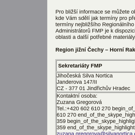
Pro bližší informace se můžete o
kde Vám sdělí jak termíny pro pře
termíny nejbližšího Regionálníh
Administrátorů FMP je k dispozic
oblasti a další potřebné materiály
Region jižní Čechy – Horní R
Sekretariáty FMP
Jihočeská Silva Nortica
Janderova 147/II
CZ - 377 01 Jindřichův Hradec
Kontaktní osoba:
Zuzana Gregorová
Tel.:
+420 602 610 270
begin_of_
610 270
end_of_the_skype_highl
359
begin_of_the_skype_highlig
359
end_of_the_skype_highlight
zuzana.gregorova@silvanortica