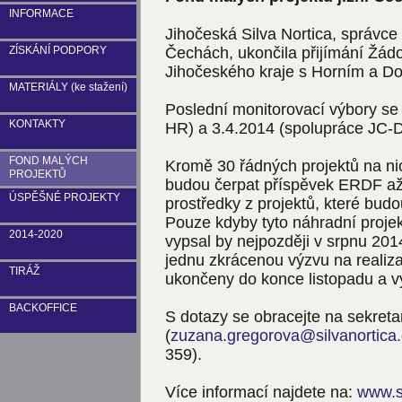
INFORMACE
Jihočeská Silva Nortica, správce
ZÍSKÁNÍ PODPORY
Čechách, ukončila přijímání Žádo
Jihočeského kraje s Horním a D
MATERIÁLY (ke stažení)
Poslední monitorovací výbory se
KONTAKTY
HR) a 3.4.2014 (spolupráce JC-
FOND MALÝCH
Kromě 30 řádných projektů na nic
PROJEKTŮ
budou čerpat příspěvek ERDF až
ÚSPĚŠNÉ PROJEKTY
prostředky z projektů, které bud
Pouze kdyby tyto náhradní proje
2014-2020
vypsal by nejpozději v srpnu 201
jednu zkrácenou výzvu na realiza
TIRÁŽ
ukončeny do konce listopadu a v
BACKOFFICE
S dotazy se obracejte na sekreta
(
zuzana.gregorova@silvanortica
359).
Více informací najdete na:
www.s