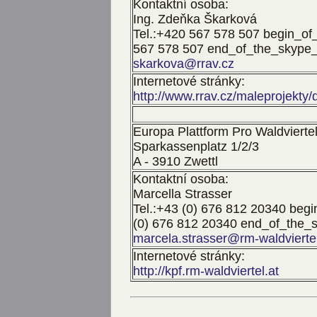
Kontaktní osoba:
Ing. Zdeňka Škarková
Tel.:
+420 567 578 507
begin_of_
567 578 507
end_of_the_skype_h
skarkova@rrav.cz
Internetové stránky:
http://www.rrav.cz/maleprojekt
Europa Plattform Pro Waldvierte
Sparkassenplatz 1/2/3
A - 3910 Zwettl
Kontaktní osoba:
Marcella Strasser
Tel.:
+43 (0) 676 812 20340
begin
(0) 676 812 20340
end_of_the_s
marcela.strasser@rm-waldviertel
Internetové stránky:
http://kpf.rm-waldviertel.at